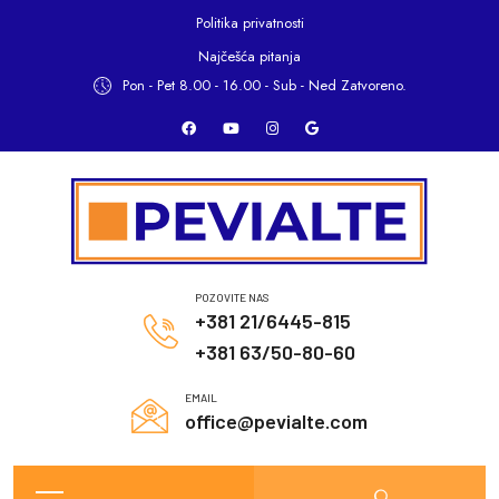
Politika privatnosti
Najčešća pitanja
Pon - Pet 8.00 - 16.00 -
Sub - Ned Zatvoreno.
POZOVITE NAS
+381 21/6445-815
+381 63/50-80-60
EMAIL
office@pevialte.com